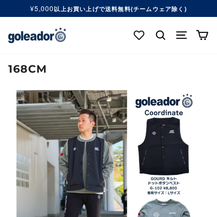
コ
¥5,000
以上お買い上げで送料無料(チームウェア除く)
ン
ス
テ
ラ
検索する
ナビゲ
カ
ン
イ
ツ
ド
へ
シ
移
168CM
ョ
動
ー
す
を
る
一
時
停
止
す
る