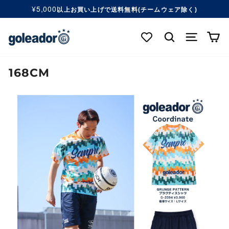
コ
¥5,000
以上お買い上げで送料無料(チームウェア除く)
ン
ス
テ
ラ
検索する
ナビゲ
カ
ン
イ
ツ
ド
へ
シ
移
168CM
ョ
動
ー
す
を
る
一
時
停
止
す
る