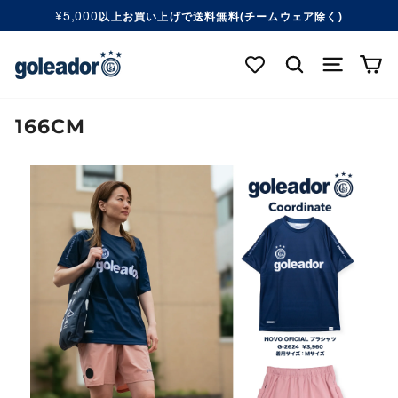
コ
¥5,000
以上お買い上げで送料無料(チームウェア除く)
ン
ス
テ
ラ
検索する
ナビゲ
カ
ン
イ
ツ
ド
へ
シ
移
166CM
ョ
動
ー
す
を
る
一
時
停
止
す
る