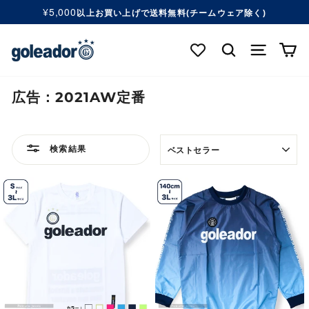
コ
¥5,000
以上お買い上げで送料無料(チームウェア除く)
ン
ス
テ
ラ
検索する
ナビゲ
カ
ン
イ
ツ
ド
へ
シ
移
広告：2021AW定番
ョ
動
ー
す
を
る
表
一
検索結果
示
時
順
停
止
す
る