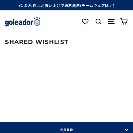
コ
¥5,000
以上お買い上げで送料無料(チームウェア除く)
ン
ス
テ
ラ
検索する
ナビゲ
カ
ン
イ
ツ
ド
へ
シ
移
SHARED WISHLIST
ョ
動
ー
す
を
る
一
時
停
止
す
る
会員登録