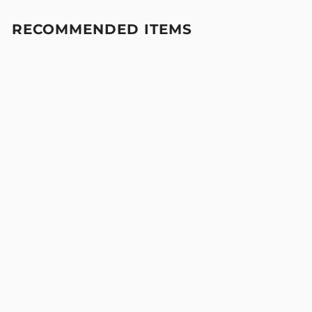
RECOMMENDED ITEMS
ナイロンワッシャー / クールコンプレ
ッション切替 ノーカラーオーバー2Bジ
ャケット
¥16,500