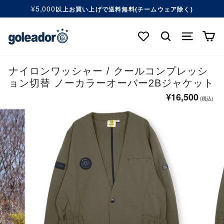
コ
¥5,000
以上お買い上げで送料無料(チームウェア除く)
ン
ス
テ
ラ
検索する
ナビゲ
カ
ン
イ
ツ
ド
へ
シ
移
ナイロンワッシャー / クールコンプレッシ
ョ
動
ョン切替 ノーカラーオーバー2Bジャケット
ー
す
を
¥16,500
通
る
一
常
時
価
停
格
止
す
る