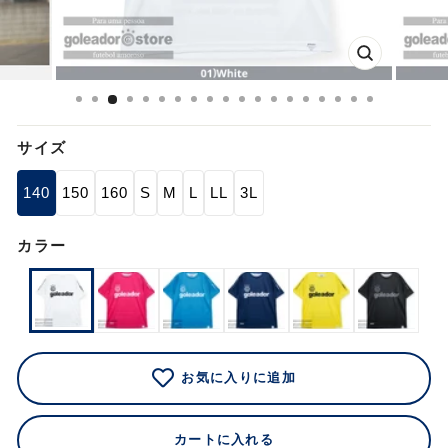
閉
じ
る
サイズ
140
150
160
S
M
L
LL
3L
カラー
お気に入りに追加
カートに入れる