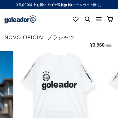
コ
¥5,000
以上お買い上げで送料無料(チームウェア除く)
ン
ス
テ
ラ
検索する
ナビゲ
カ
ン
イ
ツ
ド
へ
シ
移
NOVO OFICIAL プラシャツ
ョ
動
ー
¥3,960
通
す
を
常
る
一
価
時
格
停
止
す
る