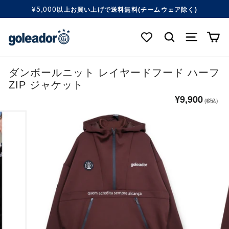
コ
¥5,000
以上お買い上げで送料無料(チームウェア除く)
ン
ス
テ
ラ
検索する
ナビゲ
カ
ン
イ
ツ
ド
へ
シ
移
ダンボールニット レイヤードフード ハーフ
ョ
動
ZIP ジャケット
ー
す
を
¥9,900
通
る
一
常
時
価
停
格
止
す
る