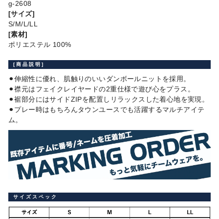
g-2608
[サイズ]
S/M/L/LL
[素材]
ポリエステル 100%
[商品説明]
⚫︎伸縮性に優れ、肌触りのいいダンボールニットを採用。
⚫︎襟元はフェイクレイヤードの2重仕様で遊び心をプラス。
⚫︎裾部分にはサイドZIPを配置しリラックスした着心地を実現。
⚫︎プレー時はもちろんタウンユースでも活躍するマルチアイテ
ム。
サイズスペック