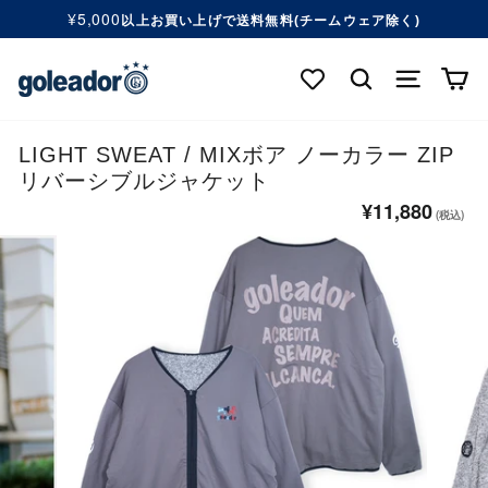
コ
¥5,000
以上お買い上げで送料無料(チームウェア除く)
ン
ス
テ
ラ
検索する
ナビゲ
カ
ン
イ
ツ
ド
へ
シ
移
LIGHT SWEAT / MIXボア ノーカラー ZIP
ョ
動
リバーシブルジャケット
ー
す
を
¥11,880
通
る
一
常
時
価
停
格
止
す
る