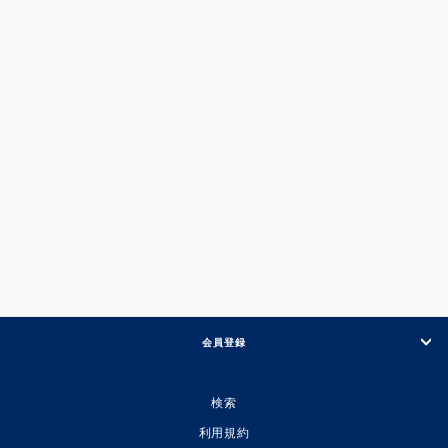
LIGHT SWEAT / MIXボア ノーカラー
ZIP リバーシブルジャケット
¥11,880
会員登録
検索
利用規約