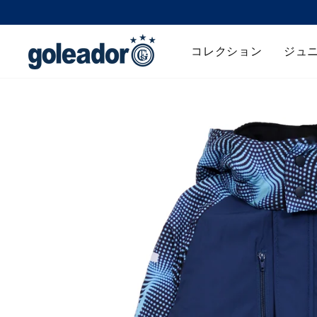
コ
ン
テ
コレクション
ジュ
ン
ツ
へ
移
動
す
る