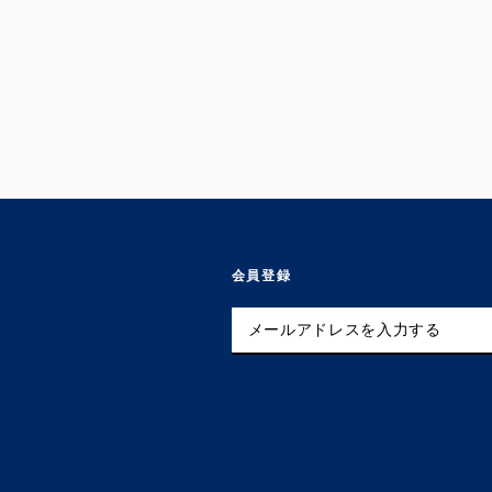
【ストア限定】WATER
SURFACE PATTERN フィール
ド コート
¥15,400
会員登録
メ
ー
ル
ア
ド
レ
ス
を
入
力