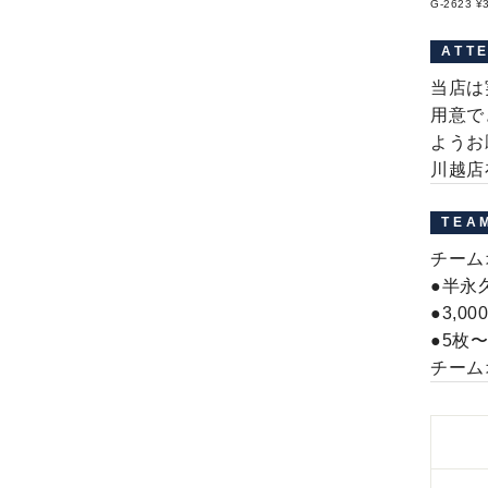
G-2623 ¥
ATT
当店は
用意で
ようお
川越店
TEA
チーム
●半永
●3,
●5枚
チーム