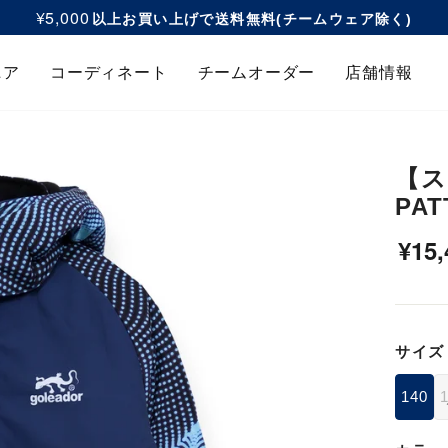
¥5,000
以上お買い上げで送料無料(チームウェア除く)
ス
ラ
ニア
コーディネート
チームオーダー
店舗情報
イ
ド
シ
ョ
【ス
ー
PA
を
一
通
¥15
時
常
停
価
止
格
す
サイズ
る
140