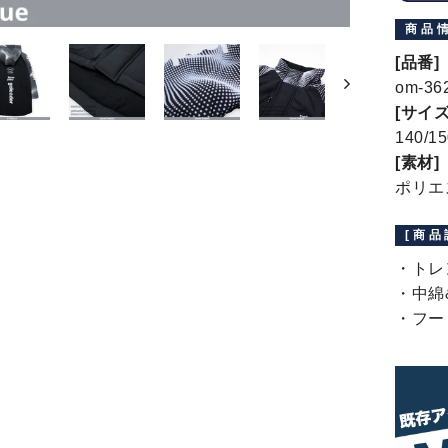
商品
[品番]
om-36
[サイズ
140/15
[素材]
ポリエ
[商品
・トレ
・中綿
・フー