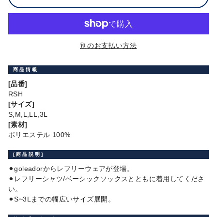
別のお支払い方法
商品情報
[品番]
RSH
[サイズ]
S,M,L,LL,3L
[素材]
ポリエステル 100%
[商品説明]
⚫︎goleadorからレフリーウェアが登場。
⚫︎レフリーシャツ/ベーシックソックスとともに着用してくださ
い。
⚫︎S~3Lまでの幅広いサイズ展開。