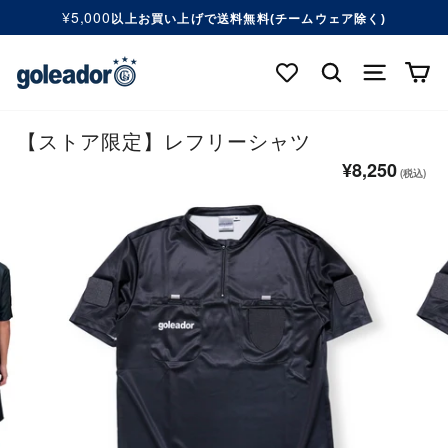
コ
¥5,000
以上お買い上げで送料無料(チームウェア除く)
ン
ス
テ
ラ
検索する
ナビゲ
カ
ン
イ
ツ
ド
へ
シ
移
【ストア限定】レフリーシャツ
ョ
動
ー
¥8,250
通
す
を
常
る
一
価
時
格
停
止
す
る